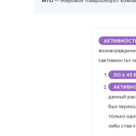
МТО
— Мировой Товарооборот компани
АКТИВНОСТ
вознаграждений
«активность» л
ЛО ≥ 45
АКТИВН
данный рас
был перехо
только оди
либо став «