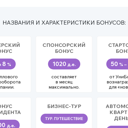
НАЗВАНИЯ И ХАРАКТЕРИСТИКИ БОНУСОВ:
ЕРСКИЙ
СПОНСОРСКИЙ
СТАРТ
ОНУС
БОНУС
БОН
8
1020
50
о
%
д.е.
% –
аллового
составляет
от УниБ
ооборота
в месяц
вознагра
пании.
максимально.
для «нов
ОНУС
БИЗНЕС-ТУР
АВТОМ
ИДЕНТА
КВАРТ
ДЕН
ТУР. ПУТЕШЕСТВИЕ
00
д.е.