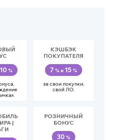
ОВЫЙ
КЭШБЭК
УС
ПОКУПАТЕЛЯ
10
7
15
%
% и
%
онуса,
за свои покупки,
ждение
свой ЛО.
ичка».
ОБИЛЬ
РОЗНИЧНЫЙ
ИРА |
БОНУС
ЬГИ
30
%