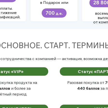
28 80
в Подарок или
ыплаты.
700
стижение
д.е.
восемь
лификаций.
выпл
от комп
СНОВНОЕ. СТАРТ. ТЕРМИН
-сотрудничества с компанией — активация, возможна дв
атус «VIP»
Статус «ПАР
окупка продукта на
Разовая покупка от
7
аллов
и более за
440 баллов
за п
ётный период.