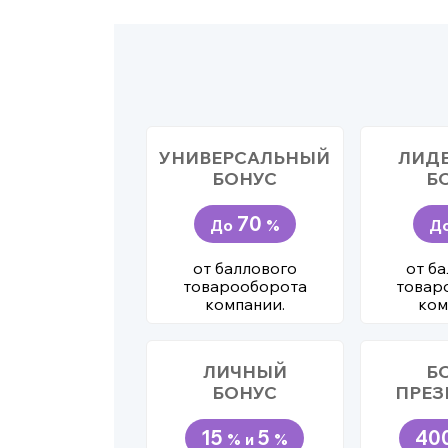
УНИВЕРСАЛЬНЫЙ
ЛИД
БОНУС
Б
70
До
%
Д
от баллового
от б
товарооборота
товар
компании.
ком
ЛИЧНЫЙ
Б
БОНУС
ПРЕЗ
15
5
40
% и
%