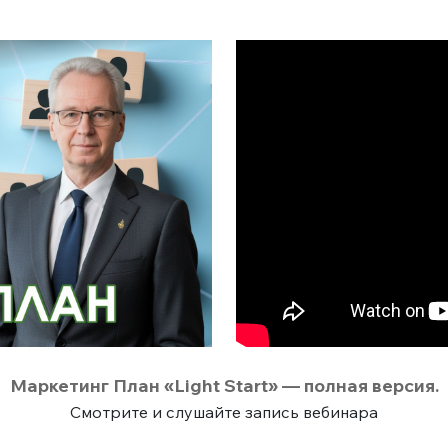
Маркетинг План «Light Start» — полная версия.
Смотрите и слушайте запись вебинара