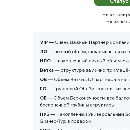
Статус
Не активиро
Не было п
VIP
— Очень Важный Партнёр компании 
ЛО
— личный объём, складывается из б
НЛО
— накопленный личный объём, скла
Ветка
— структура за лично приглашён
ОВ
— Объём Ветки. ЛО партнёра в ваше
ГО
— Групповой Объём, состоит из все
ОБ
— Объём Бесконечности, все баллов
бесконечной глубины структуры.
НУБ
— Накопленный Универсальный Бону
Бизнес-Тур в подарок.