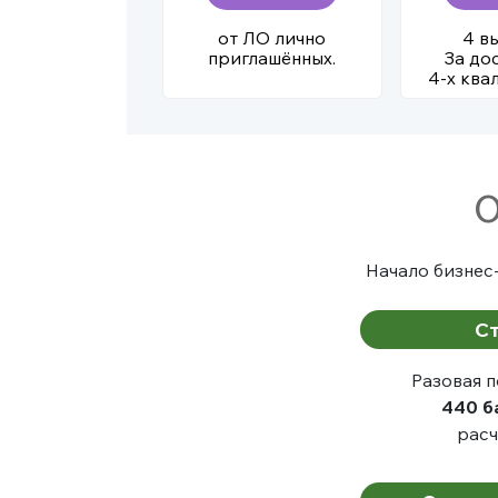
от ЛО лично
4 в
приглашённых.
За до
4-х ква
О
Начало бизнес
Ст
Разовая п
440 б
расч