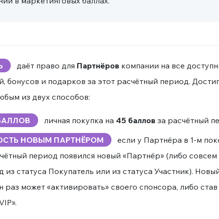
и в маркетинговых баллах.
Ь
даёт право для
Партнёров
компании на все доступн
, бонусов и подарков за этот расчётный период. Дости
юбым из двух способов:
 БАЛЛОВ
личная покупка на
45 баллов
за расчётный п
ОСТЬ НОВЫМ ПАРТНЁРОМ
если у Партнёра в 1-м пок
чётный период появился новый «Партнёр» (либо совсем 
д из статуса Покупатель или из статуса Участник). Нов
н раз может «активировать» своего спонсора, либо став
VIP».