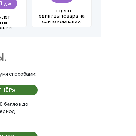
0
д.е.
от цены
единицы товара на
 лет
сайте компании.
аты
ании.
Ы.
умя способами:
ТНЁР»
0 баллов
до
ериод.