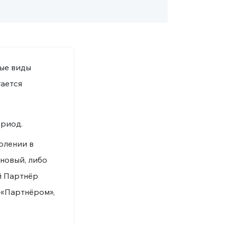
ые виды
гается
ериод.
олении в
новый, либо
ый Партнёр
 «Партнёром»,