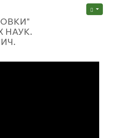
РОВКИ"
 НАУК.
ИЧ.