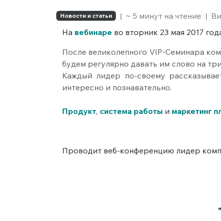
|
~ 5 минут на чтение
|
Ви
Новости и статьи
На
вебинаре
во вторник 23 мая 2017 года
После великолепного VIP-Семинара ком
будем регулярно давать им слово на три
Каждый лидер по-своему рассказывает
интересно и познавательно.
Продукт
,
система работы
и
маркетинг п
Проводит веб-конференцию лидер ком