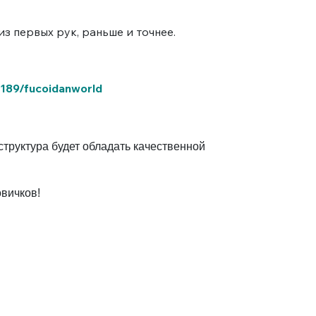
з первых рук, раньше и точнее.
0189/fucoidanworld
труктура будет обладать качественной
вичков!