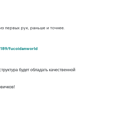
з первых рук, раньше и точнее.
0189/fucoidanworld
труктура будет обладать качественной
вичков!