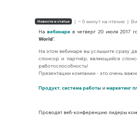
|
~ 5 минут на чтение
|
Ви
Новости и статьи
На
вебинаре
в четверг 20 июля 2017 го
World
".
На этом вебинаре вы услышите сразу дв
спонсор и партнёр, являющийся спонс
работоспособность!
Презентации компании - это очень важно
Продукт
,
система работы
и
маркетинг п
Проводят веб-конференцию лидеры ко