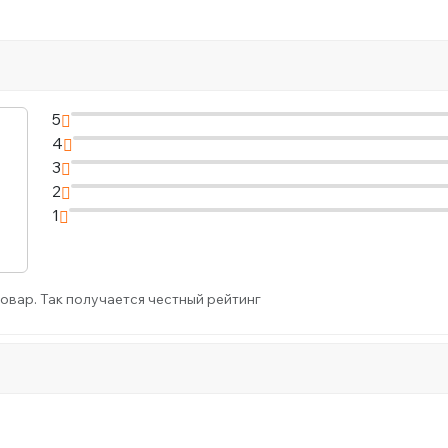
5
4
3
2
1
овар. Так получается честный рейтинг