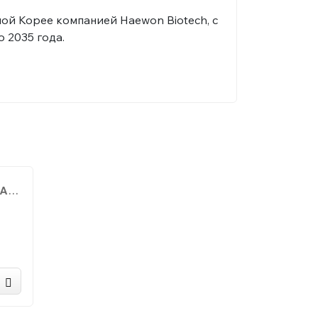
ой Корее компанией Haewon Biotech, с
2035 года.
«HAEWON VITAL FUCOIDAN», 120 КАПСУЛ