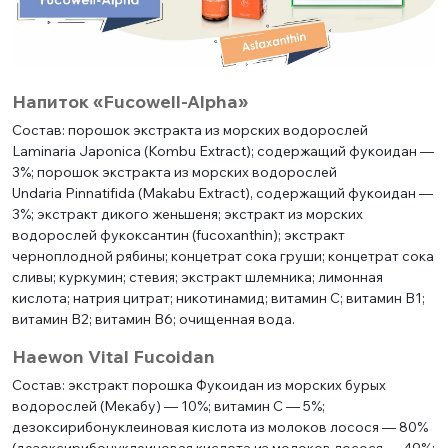
Напиток «Fucowell-Alpha»
Состав: порошок экстракта из морских водорослей
Laminaria Japonica (Kombu Extract); cодержащий фукоидан —
3%; порошок экстракта из морских водорослей
Undaria Pinnatifida (Makabu Extract), содержащий фукоидан —
3%; экстракт дикого женьшеня; экстракт из морских
водорослей фукоксантин (fucoxanthin); экстракт
черноплодной рябины; концетрат сока груши; концетрат сока
сливы; куркумин; стевия; экстракт шлемника; лимонная
кислота; натрия цитрат; никотинамид; витамин С; витамин В1;
витамин В2; витамин В6; очищенная вода.
Haewon Vital Fucoidan
Состав: экстракт порошка Фукоидан из морских бурых
водорослей (Мекабу) — 10%; витамин С — 5%;
дезоксирибонуклеиновая кислота из молоков лосося — 80%
(дезоксирибонуклеиновая кислота из молоков лосося — 49%;