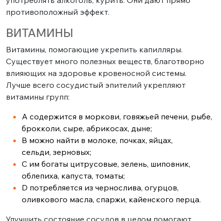
употреблять алкоголь, курить. Они дают прямо
противоположный эффект.
ВИТАМИНЫ
Витамины, помогающие укрепить капилляры.
Существует много полезных веществ, благотворно
влияющих на здоровье кровеносной системы.
Лучше всего сосудистый эпителий укрепляют
витамины групп:
A содержится в моркови, говяжьей печени, рыбе,
брокколи, сыре, абрикосах, дыне;
B можно найти в молоке, почках, яйцах,
сельди, зерновых;
C им богаты цитрусовые, зелень, шиповник,
облепиха, капуста, томаты;
D потребляется из чернослива, огурцов,
оливкового масла, спаржи, кайенского перца.
Улучшить состояние сосудов в целом помогают