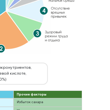
икронутриентов,
евой кислоте,
00%)
Прочие факторы
Избыток сахара