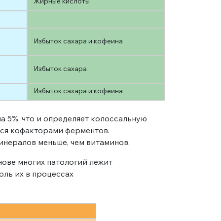
Жирные кислоты
Избыток сахара и кофеина
Избыток сахара
Избыток сахара и кофеина
а 5%, что и определяет колоссальную
тся кофакторами ферментов.
инералов меньше, чем витаминов.
нове многих патологий лежит
оль их в процессах