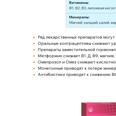
Витамины:
В1, В2, В3, липоевая кислот
Минералы:
Магний, кальций, калий, ма
Ряд лекарственных препаратов могут
Оральные контрацептивы снижают урове
Препараты заместительной гормональн
Метформин снижает В1, Д, В9, магния, 
Омепрозол и Омез снижают кислотно
Мочегонные приводят к потере мине
Антибиотики приводят к снижению В6