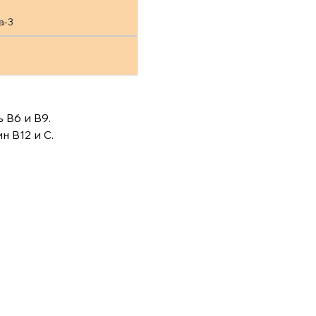
а-3
 В6 и В9.
 В12 и С.