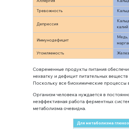
Аллергия
Кальци
Тревожность
Кальц
Кальци
Депрессия
калий
Медь, 
Иммунодефицит
марган
Утомляемость
Железо
Современные продукты питания обеспечив
нехватку и дефицит питательных веществ
Поскольку все биохимические процессы в
Организм человека нуждается в постоянно
неэффективная работа ферментных систем
метаболизма очевидна.
Для метаболизма глюко