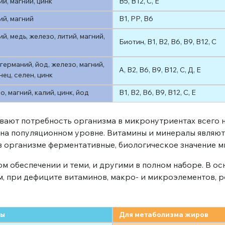
й, магний, цинк
В5, В12, С, Е
ий, магний
В1, РР, В6
й, медь, железо, литий, магний,
Биотин, В1, В2, В6, В9, В12, С
германий, йод, железо, магний,
А, В2, В6, В9, В12, С, Д, Е
ец, селен, цинк
, магний, калий, цинк, йод
В1, В2, В6, В9, В12, С, Е
ают потребность организма в микронутриентах всего н
 на популяционном уровне. Витамины и минералы являю
 организме ферментативные, биологическое значение м
м обеспечении и теми, и другими в полном наборе. В ос
, при дефиците витаминов, макро- и микроэлементов, р
зы
Для метаболизма жиров