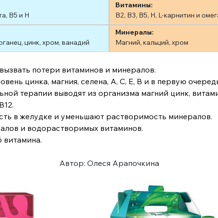
Витамины:
а, В5 и Н
В2, В3, В5, Н, L-карнитин и омег
Минералы:
рганец, цинк, хром, ванадий
Магний, кальций, хром
 вызвать потери витаминов и минералов.
нь цинка, магния, селена, А, С, Е, В и в первую очередь
ой терапии выводят из организма магний цинк, витамин
В12.
сть в желудке и уменьшают растворимость минералов.
ралов и водорастворимых витаминов.
 витамина.
Автор: Олеся Арапочкина