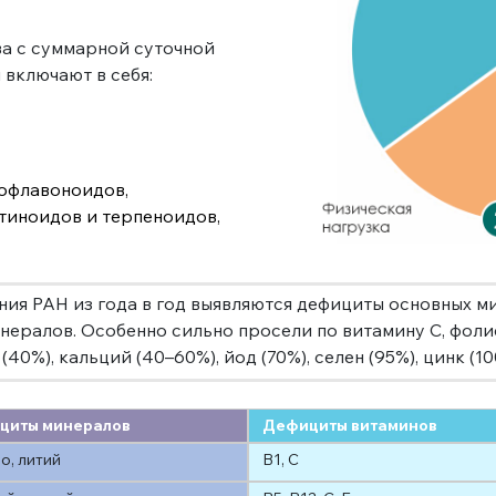
а с суммарной суточной
включают в себя:
иофлавоноидов,
отиноидов и терпеноидов,
ия РАН из года в год выявляются дефициты основных м
инералов. Особенно сильно просели по витамину С, фоли
(40%), кальций (40–60%), йод (70%), селен (95%), цинк (1
циты минералов
Дефициты витаминов
о, литий
В1, С