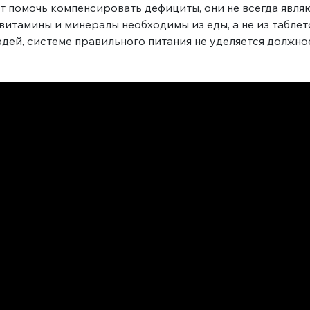
ут помочь компенсировать дефициты, они не всегда явл
 витамины и минералы необходимы из еды, а не из табле
юдей, системе правильного питания не уделяется должно