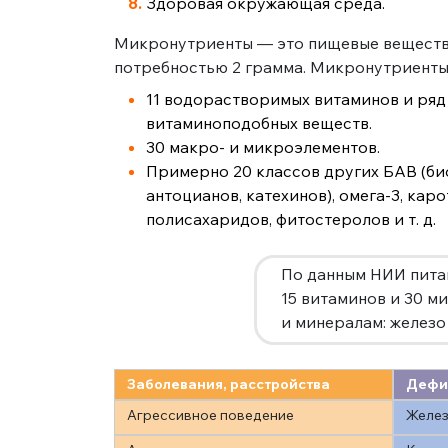
Здоровая окружающая среда.
Микронутриенты — это пищевые веществ
потребностью 2 грамма. Микронутриенты 
11 водорастворимых витаминов и ряд
витаминоподобных веществ.
30 макро- и микроэлементов.
Примерно 20 классов других БАВ (б
антоцианов, катехинов), омега-3, кар
полисахаридов, фитостеролов и т. д.
По данным НИИ питан
15 витаминов и 30 м
и минералам: железо 
Заболевания, расстройства
Дефи
Агрессивное поведение
Желез